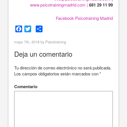
www.psicotrainingmadrid.com |
681 29 11 99
Facebook Psicotraining Madrid
F
T
C
a
w
o
mayo 7th, 2018 by
c
i
m
Psicotraining
e
t
p
Deja un comentario
b
t
a
o
e
r
Tu dirección de correo electrónico no será publicada.
o
r
t
Los campos obligatorios están marcados con
*
k
i
r
Comentario