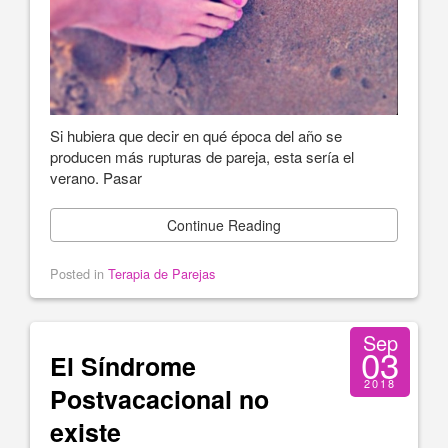
Si hubiera que decir en qué época del año se
producen más rupturas de pareja, esta sería el
verano. Pasar
Continue Reading
Posted in
Terapia de Parejas
Sep
03
El Síndrome
2018
Postvacacional no
existe