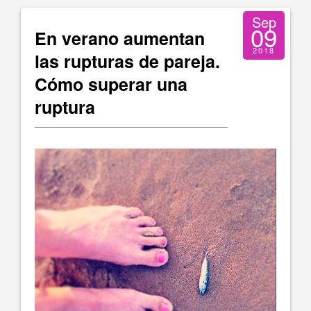
Sep
09
En verano aumentan
2018
las rupturas de pareja.
Cómo superar una
ruptura