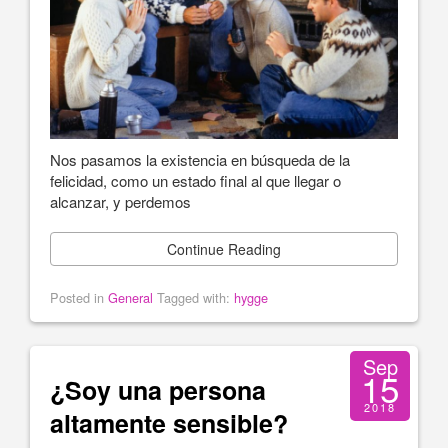
Nos pasamos la existencia en búsqueda de la
felicidad, como un estado final al que llegar o
alcanzar, y perdemos
Continue Reading
Posted in
General
Tagged with:
hygge
Sep
15
¿Soy una persona
2018
altamente sensible?